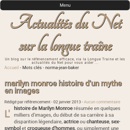
Menu
Actualités du Net
sur la longue traîne
Un blog sur le référencement efficace, via la Longue Traine et les
actualités du Net pour vous aider ...
Accueil
-
Mots clés
-
norma-jean-baker
marilyn monroe histoire d'un mythe
en images
Rédigé par référencement -
02 janvier 2013
-
Aucun commentaire
histoire de Marilyn Monroe
résumée en quelques
L'
milliers d'images, du début de sa carrière à sa
disparition légendaire,
actrice
ou
chanteuse
,
sex-
symbol
et
croqueuse d'hommes
, ou simplement une