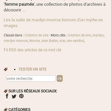
'
femme paumée
', une collection de photos d'archives à
découvrir ...
Lire la suite de marilyn monroe histoire d'un mythe en
images
Classé dans :
Création de site
- Mots clés :
création de iste
,
marilyn
,
marilyn monroe
,
Norma Jean Baker
,
star
,
sex-symbol
,
Fil RSS des articles de ce mot clé
TESTER UN SITE
SUR LES RÉSEAUX SOCIAUX:
CATÉGORIES