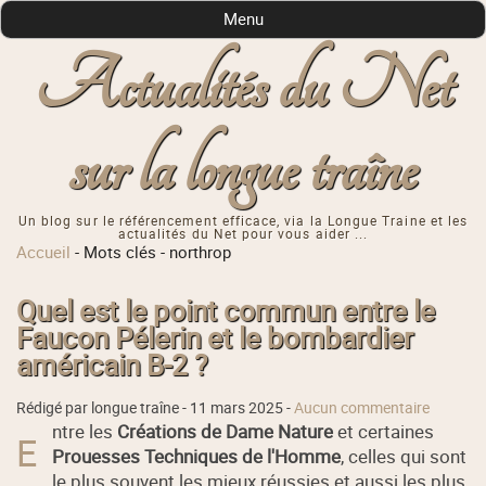
Menu
Actualités du Net
sur la longue traîne
Un blog sur le référencement efficace, via la Longue Traine et les
actualités du Net pour vous aider ...
Accueil
-
Mots clés
-
northrop
Quel est le point commun entre le
Faucon Pélerin et le bombardier
américain B-2 ?
Rédigé par longue traîne -
11 mars 2025
-
Aucun commentaire
ntre les
Créations de Dame Nature
et certaines
E
Prouesses Techniques de l'Homme
, celles qui sont
le plus souvent les mieux réussies et aussi les plus