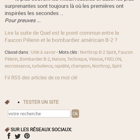
surprenantes sont toujours là où les premières ont
inspirées les secondes …
Pour preuves ...
Lire la suite de Quel est le point commun entre le
Faucon Pélerin et le bombardier américain B-2 ?
Classé dans :
Utile à savoir
- Mots clés :
Northrop B-2 Spirit
,
Faucon
Pèlerin
,
Bombardier B-2
,
Nature
,
Technique
,
Vitesse
,
FRELON
,
excroissance
,
turbulence
,
rapidité
,
champion
,
Northrop
,
Spirit
Fil RSS des articles de ce mot clé
TESTER UN SITE
SUR LES RÉSEAUX SOCIAUX: