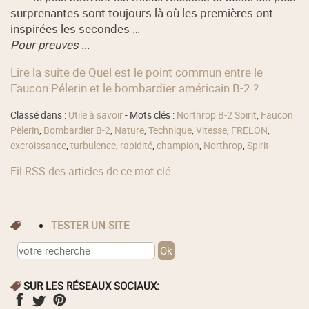
surprenantes sont toujours là où les premières ont
inspirées les secondes …
Pour preuves ...
Lire la suite de Quel est le point commun entre le
Faucon Pélerin et le bombardier américain B-2 ?
Classé dans :
Utile à savoir
- Mots clés :
Northrop B-2 Spirit
,
Faucon
Pèlerin
,
Bombardier B-2
,
Nature
,
Technique
,
Vitesse
,
FRELON
,
excroissance
,
turbulence
,
rapidité
,
champion
,
Northrop
,
Spirit
Fil RSS des articles de ce mot clé
TESTER UN SITE
SUR LES RÉSEAUX SOCIAUX: