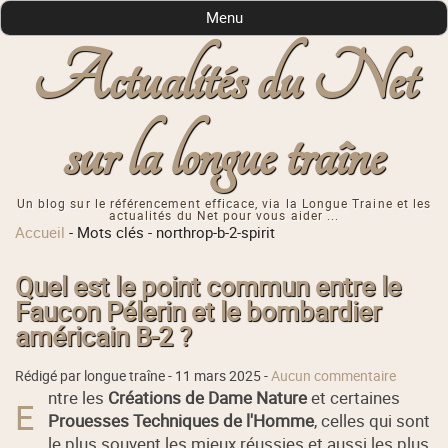
Menu
Actualités du Net
sur la longue traîne
Un blog sur le référencement efficace, via la Longue Traine et les
actualités du Net pour vous aider ...
Accueil
-
Mots clés
-
northrop-b-2-spirit
Quel est le point commun entre le
Faucon Pélerin et le bombardier
américain B-2 ?
Rédigé par longue traîne -
11 mars 2025
-
Aucun commentaire
ntre les
Créations de Dame Nature
et certaines
E
Prouesses Techniques de l'Homme
, celles qui sont
le plus souvent les mieux réussies et aussi les plus