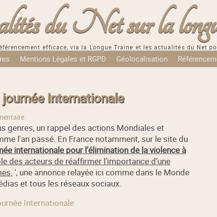
tés du Net sur la longu
éférencement efficace, via la Longue Traine et les actualités du Net po
res
Mentions Légales et RGPD
Géolocalisation
Référencem
 journée Internationale
entaire
ous genres, un rappel des actions Mondiales et
mme l'an passé. En France notamment, sur le site du
née internationale pour l’élimination de la violence à
le des acteurs de réaffirmer l’importance d’une
mes.
', une annonce relayée ici comme dans le Monde
médias et tous les réseaux sociaux.
journée Internationale