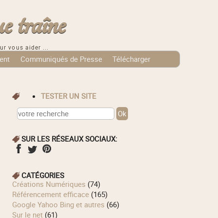
e traîne
ur vous aider ...
ent
Communiqués de Presse
Télécharger
TESTER UN SITE
SUR LES RÉSEAUX SOCIAUX:
CATÉGORIES
Créations Numériques
(74)
Référencement efficace
(165)
Google Yahoo Bing et autres
(66)
Sur le net
(61)