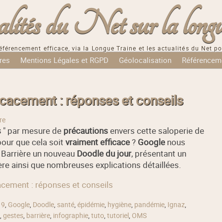
tés du Net sur la longu
éférencement efficace, via la Longue Traine et les actualités du Net po
res
Mentions Légales et RGPD
Géolocalisation
Référencem
cacement : réponses et conseils
re
s
" par mesure de
précautions
envers cette saloperie de
pour que cela soit
vraiment efficace
?
Google
nous
 Barrière un nouveau
Doodle du jour
, présentant un
ère ainsi que nombreuses explications détaillées.
cacement : réponses et conseils
19
,
Google
,
Doodle
,
santé
,
épidémie
,
hygiène
,
pandémie
,
Ignaz
,
,
gestes
,
barrière
,
infographie
,
tuto
,
tutoriel
,
OMS