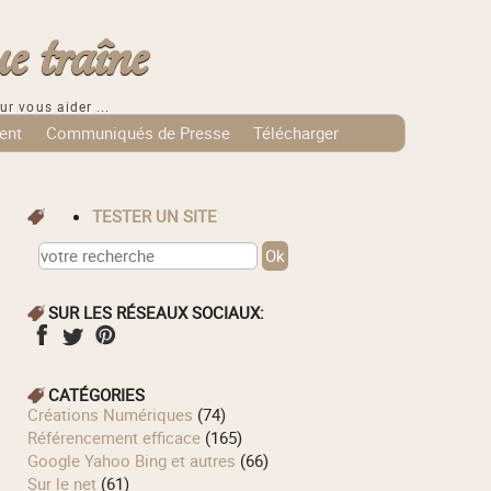
e traîne
ur vous aider ...
ent
Communiqués de Presse
Télécharger
TESTER UN SITE
SUR LES RÉSEAUX SOCIAUX:
CATÉGORIES
Créations Numériques
(74)
Référencement efficace
(165)
Google Yahoo Bing et autres
(66)
Sur le net
(61)