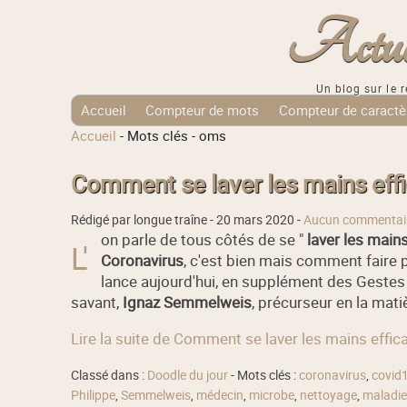
Actuali
Un blog sur le r
Accueil
Compteur de mots
Compteur de caractè
Accueil
-
Mots clés
-
oms
Tags Cloud
Comment se laver les mains effi
Rédigé par longue traîne -
20 mars 2020
-
Aucun commentai
on parle de tous côtés de se "
laver les main
L'
Coronavirus
, c'est bien mais comment faire 
lance aujourd'hui, en supplément des Gestes
savant,
Ignaz Semmelweis
, précurseur en la mati
Lire la suite de Comment se laver les mains effi
Classé dans :
Doodle du jour
- Mots clés :
coronavirus
,
covid
Philippe
,
Semmelweis
,
médecin
,
microbe
,
nettoyage
,
maladie