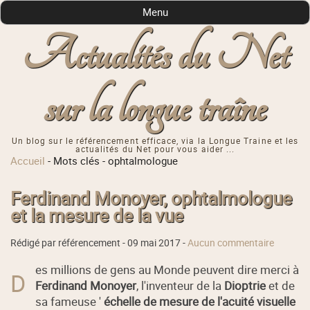
Menu
Actualités du Net
sur la longue traîne
Un blog sur le référencement efficace, via la Longue Traine et les
actualités du Net pour vous aider ...
Accueil
-
Mots clés
-
ophtalmologue
Ferdinand Monoyer, ophtalmologue
et la mesure de la vue
Rédigé par référencement -
09 mai 2017
-
Aucun commentaire
es millions de gens au Monde peuvent dire merci à
D
Ferdinand Monoyer
, l'inventeur de la
Dioptrie
et de
sa fameuse '
échelle de mesure de l'acuité visuelle