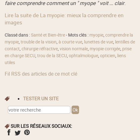
faire comprendre comment un " myope " voit ... clair
.
Lire la suite de La myopie: mieux la comprendre en
images
Classé dans :
Santé et Bien-être
- Mots clés :
myopie
,
comprendre la
myopie
,
trouble de la vision
,
à courte vue
,
lunettes de vue
,
lentilles de
contact
,
chirurgie réfractive
,
vision normale
,
myopie corrigée
,
prise
en charge SECU
,
trou de la SECU
,
ophtalmologue
,
opticien
,
liens
utiles
Fil RSS des articles de ce mot clé
TESTER UN SITE
SUR LES RÉSEAUX SOCIAUX: