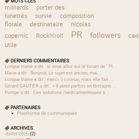
MOTS CLÉS
milliards
porter des
lunettes
survie
composition
florale
destinataire
nicolas
PR
followers
copernic
Rock'n'roll
cad
utile
DERNIERS COMMENTAIRES
longue traîne a dit : si vous allez sur le forum de ' Pl...
Marie a dit : Bonjour, Le sujet est ancien, mai...
longue traîne a dit : merci :) connue, mais elle fait ...
Gérard GAUTIER a dit : « Il pleut parfois en Bretagne ...
Pompe a dit : Ces solutions médicamenteuses s...
PARTENAIRES
Plateforme de communiqués
ARCHIVES
juillet 2026
(2)