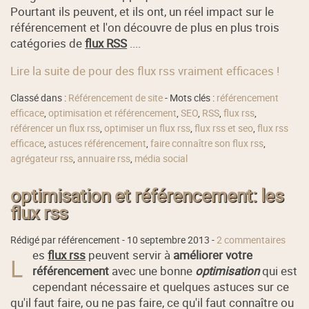
Pourtant ils peuvent, et ils ont, un réel impact sur le
référencement et l'on découvre de plus en plus trois
catégories de
flux RSS
....
Lire la suite de pour des flux rss vraiment efficaces !
Classé dans :
Référencement de site
- Mots clés :
référencement
efficace
,
optimisation et référencement
,
SEO
,
RSS
,
flux rss
,
référencer un flux rss
,
optimiser un flux rss
,
flux rss et seo
,
flux rss
efficace
,
astuces référencement
,
faire connaître son flux rss
,
agrégateur rss
,
annuaire rss
,
média social
optimisation et référencement: les
flux rss
Rédigé par référencement -
10 septembre 2013
-
2 commentaires
es
flux rss
peuvent servir à
améliorer votre
L
référencement
avec une bonne
optimisation
qui est
cependant nécessaire et quelques astuces sur ce
qu'il faut faire, ou ne pas faire, ce qu'il faut connaître ou