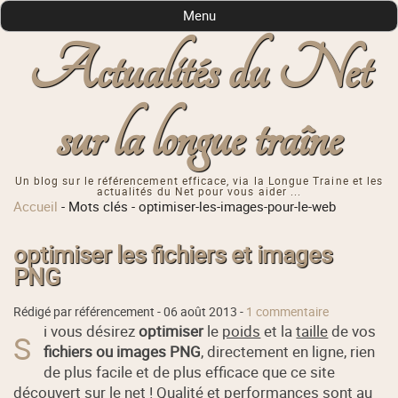
Menu
Actualités du Net
sur la longue traîne
Un blog sur le référencement efficace, via la Longue Traine et les
actualités du Net pour vous aider ...
Accueil
-
Mots clés
-
optimiser-les-images-pour-le-web
optimiser les fichiers et images
PNG
Rédigé par référencement -
06 août 2013
-
1 commentaire
i vous désirez
optimiser
le
poids
et la
taille
de vos
S
fichiers ou images PNG
, directement en ligne, rien
de plus facile et de plus efficace que ce site
découvert sur le net ! Qualité et performances sont au