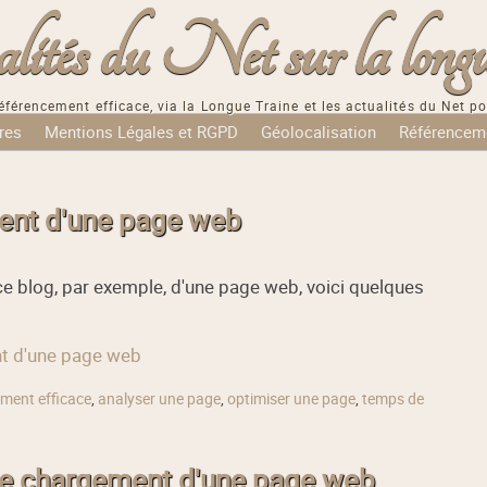
tés du Net sur la longu
éférencement efficace, via la Longue Traine et les actualités du Net po
res
Mentions Légales et RGPD
Géolocalisation
Référencem
ment d'une page web
ce blog, par exemple, d'une page web, voici quelques
ent d'une page web
ment efficace
,
analyser une page
,
optimiser une page
,
temps de
 de chargement d'une page web