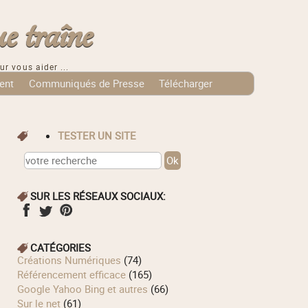
e traîne
ur vous aider ...
ent
Communiqués de Presse
Télécharger
TESTER UN SITE
SUR LES RÉSEAUX SOCIAUX:
CATÉGORIES
Créations Numériques
(74)
Référencement efficace
(165)
Google Yahoo Bing et autres
(66)
Sur le net
(61)