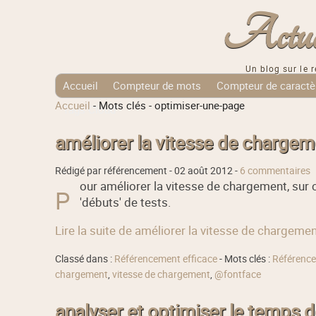
Actuali
Un blog sur le r
Accueil
Compteur de mots
Compteur de caractè
Accueil
-
Mots clés
-
optimiser-une-page
Tags Cloud
améliorer la vitesse de charge
Rédigé par référencement -
02 août 2012
-
6 commentaires
our améliorer la vitesse de chargement, sur 
P
'débuts' de tests.
Lire la suite de améliorer la vitesse de chargem
Classé dans :
Référencement efficace
- Mots clés :
Référence
chargement
,
vitesse de chargement
,
@fontface
analyser et optimiser le temps