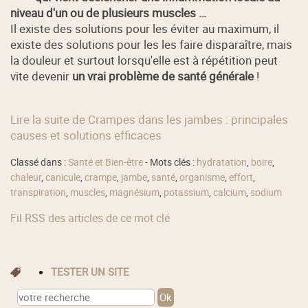
niveau d'un ou de plusieurs muscles …
Il existe des solutions pour les éviter au maximum, il
existe des solutions pour les les faire disparaître, mais
la douleur et surtout lorsqu'elle est à répétition peut
vite devenir
un vrai problème de santé générale
!
Lire la suite de Crampes dans les jambes : principales
causes et solutions efficaces
Classé dans :
Santé et Bien-être
- Mots clés :
hydratation
,
boire
,
chaleur
,
canicule
,
crampe
,
jambe
,
santé
,
organisme
,
effort
,
transpiration
,
muscles
,
magnésium
,
potassium
,
calcium
,
sodium
Fil RSS des articles de ce mot clé
TESTER UN SITE