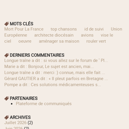
MOTS CLÉS
Mort Pour La France
top chansons
id de suivi
Union
Européenne
architecte diocésain
avions
vise le
ciel
oeuvre
aménager sa maison
rouler vert
DERNIERS COMMENTAIRES
longue traîne a dit : si vous allez sur le forum de ' Pl...
Marie a dit : Bonjour, Le sujet est ancien, mai...
longue traîne a dit : merci :) connue, mais elle fait ...
Gérard GAUTIER a dit : « Il pleut parfois en Bretagne ...
Pompe a dit : Ces solutions médicamenteuses s...
PARTENAIRES
Plateforme de communiqués
ARCHIVES
juillet 2026
(2)
juin 2026
(2)