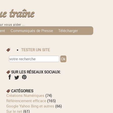
e traîne
ur vous aider ...
ent
Communiqués de Presse
Télécharger
TESTER UN SITE
SUR LES RÉSEAUX SOCIAUX:
CATÉGORIES
Créations Numériques
(74)
Référencement efficace
(165)
Google Yahoo Bing et autres
(66)
Sur le net
(61)