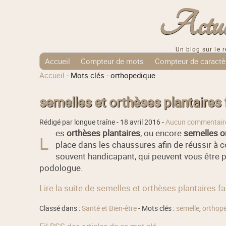
Actuali
Un blog sur le r
Accueil
Compteur de mots
Compteur de caractè
Accueil
-
Mots clés
-
orthopedique
Tags Cloud
semelles et orthèses plantaires 
Rédigé par longue traîne -
18 avril 2016
-
Aucun commentair
es
orthèses plantaires
, ou encore
semelles o
L
place dans les chaussures afin de réussir à 
souvent handicapant, qui peuvent vous être p
podologue.
Lire la suite de semelles et orthèses plantaires f
Classé dans :
Santé et Bien-être
- Mots clés :
semelle
,
orthop