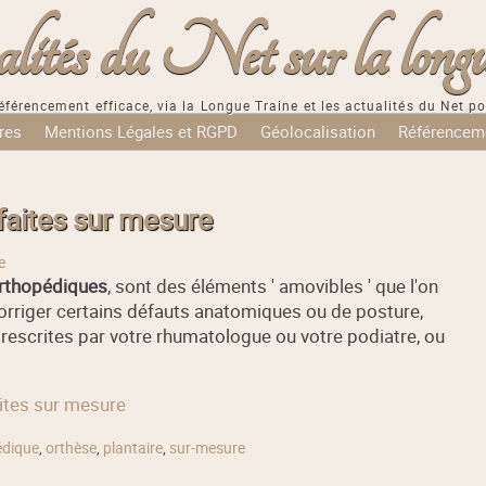
tés du Net sur la longu
éférencement efficace, via la Longue Traine et les actualités du Net po
res
Mentions Légales et RGPD
Géolocalisation
Référencem
faites sur mesure
e
rthopédiques
, sont des éléments ' amovibles ' que l'on
corriger certains défauts anatomiques ou de posture,
rescrites par votre rhumatologue ou votre podiatre, ou
aites sur mesure
édique
,
orthèse
,
plantaire
,
sur-mesure