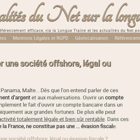
tés du Net sur la longu
éférencement efficace, via la Longue Traine et les actualités du Net po
res
Mentions Légales et RGPD
Géolocalisation
Référencem
r une société offshore, légal ou
 Panama, Malte... Dès que l'on entend parler de ces
ment d'argent
et aux malversations. Ouvrir un
compte
mplement le fait d'ouvrir un compte bancaire dans un
uniquement aux grandes fortunes. De plus elle peut
activité totalement légale et bien sûr rentable
. Dans ces
e la France, ne constitue pas une ...
évasion fiscal
e.
une société offshore, légal ou évasion fiscale ?