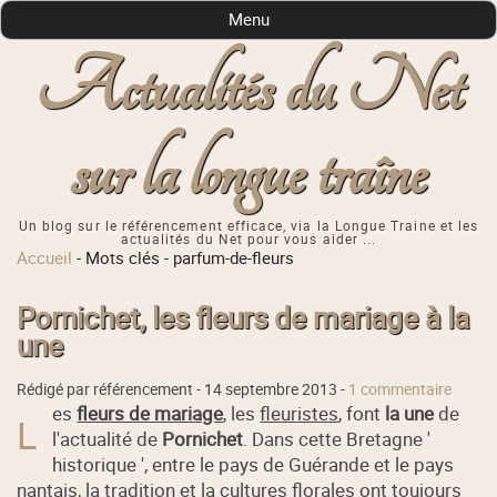
Menu
Actualités du Net
sur la longue traîne
Un blog sur le référencement efficace, via la Longue Traine et les
actualités du Net pour vous aider ...
Accueil
-
Mots clés
-
parfum-de-fleurs
Pornichet, les fleurs de mariage à la
une
Rédigé par référencement -
14 septembre 2013
-
1 commentaire
es
fleurs de mariage
, les
fleuristes
, font
la une
de
L
l'actualité de
Pornichet
. Dans cette Bretagne '
historique ', entre le pays de Guérande et le pays
nantais, la tradition et la cultures florales ont toujours