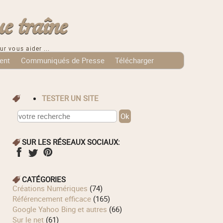
e traîne
ur vous aider ...
ent
Communiqués de Presse
Télécharger
TESTER UN SITE
SUR LES RÉSEAUX SOCIAUX:
CATÉGORIES
Créations Numériques
(74)
Référencement efficace
(165)
Google Yahoo Bing et autres
(66)
Sur le net
(61)