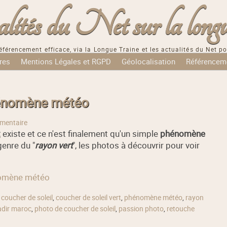
tés du Net sur la longu
éférencement efficace, via la Longue Traine et les actualités du Net po
res
Mentions Légales et RGPD
Géolocalisation
Référencem
phénomène météo
mentaire
t
existe et ce n'est finalement qu'un simple
phénomène
genre du "
rayon vert
", les photos à découvrir pour voir
énomène météo
,
coucher de soleil
,
coucher de soleil vert
,
phénomène météo
,
rayon
dir maroc
,
photo de coucher de soleil
,
passion photo
,
retouche