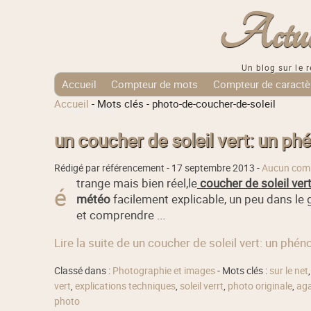
Actuali
Un blog sur le r
Accueil
Compteur de mots
Compteur de caractè
Accueil
-
Mots clés
-
photo-de-coucher-de-soleil
Tags Cloud
un coucher de soleil vert: un 
Rédigé par référencement -
17 septembre 2013
-
Aucun com
trange mais bien réel,le
coucher de soleil ver
é
météo
facilement explicable, un peu dans le 
et comprendre ...
Lire la suite de un coucher de soleil vert: un ph
Classé dans :
Photographie et images
- Mots clés :
sur le net
vert
,
explications techniques
,
soleil verrt
,
photo originale
,
aga
photo