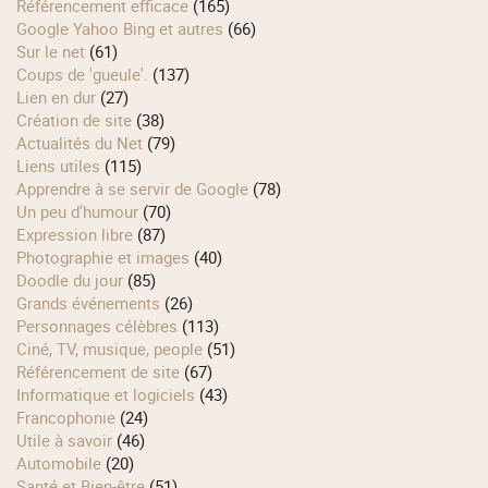
Référencement efficace
(165)
Google Yahoo Bing et autres
(66)
Sur le net
(61)
Coups de 'gueule'.
(137)
Lien en dur
(27)
Création de site
(38)
Actualités du Net
(79)
Liens utiles
(115)
Apprendre à se servir de Google
(78)
Un peu d'humour
(70)
Expression libre
(87)
Photographie et images
(40)
Doodle du jour
(85)
Grands événements
(26)
Personnages célèbres
(113)
Ciné, TV, musique, people
(51)
Référencement de site
(67)
Informatique et logiciels
(43)
Francophonie
(24)
Utile à savoir
(46)
Automobile
(20)
Santé et Bien-être
(51)