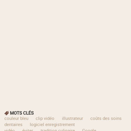
MOTS CLÉS
couleur bleu
clip vidéo
illustrateur
coûts des soins
dentaires
logiciel enregistrement
vidéo
éviter
tradition culinaire
Google