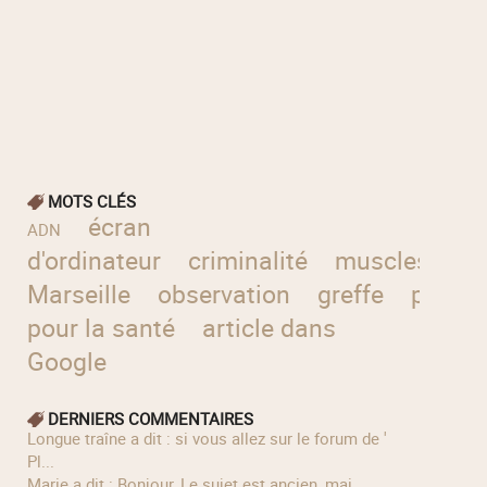
MOTS CLÉS
écran
ADN
d'ordinateur
criminalité
muscles
in
Marseille
observation
greffe
précau
pour la santé
article dans
Google
DERNIERS COMMENTAIRES
longue traîne a dit : si vous allez sur le forum de '
Pl...
Marie a dit : Bonjour, Le sujet est ancien, mai...