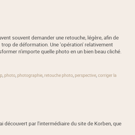
vent souvent demander une retouche, légère, afin de
s trop de déformation. Une 'opération' relativement
sformer n'importe quelle photo en un bien beau cliché.
op
,
photo
,
photographie
,
retouche photo
,
perspective
,
corriger la
j'ai découvert par l'intermédiaire du site de Korben, que