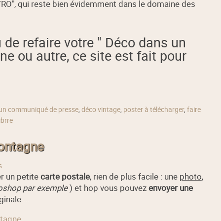
RÉTRO", qui reste bien évidemment dans le domaine des
de refaire votre " Déco dans un
ne ou autre, ce site est fait pour
un communiqué de presse
,
déco vintage
,
poster à télécharger
,
faire
ibrre
montagne
s
r un petite
carte postale
, rien de plus facile : une
photo
,
oshop par exemple
) et hop vous pouvez
envoyer une
inale ...
ntagne