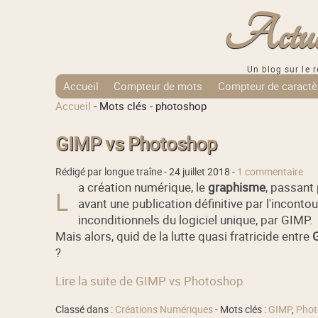
Actuali
Un blog sur le r
Accueil
Compteur de mots
Compteur de caractè
Accueil
-
Mots clés
-
photoshop
Tags Cloud
GIMP vs Photoshop
Rédigé par longue traîne -
24 juillet 2018
-
1 commentaire
a création numérique, le
graphisme
, passant 
L
avant une publication définitive par l'incont
inconditionnels du logiciel unique, par GIMP.
Mais alors, quid de la lutte quasi fratricide entre
?
Lire la suite de GIMP vs Photoshop
Classé dans :
Créations Numériques
- Mots clés :
GIMP
,
Phot