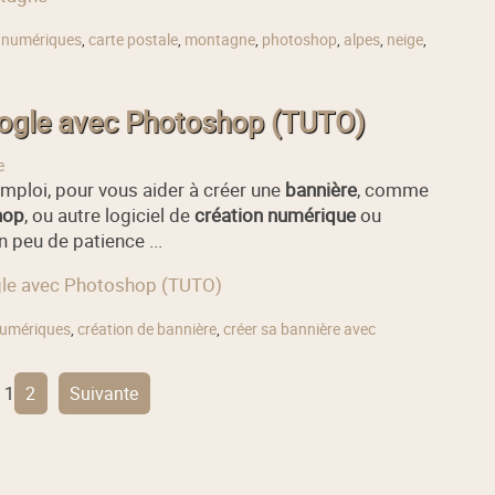
 numériques
,
carte postale
,
montagne
,
photoshop
,
alpes
,
neige
,
ogle avec Photoshop (TUTO)
e
emploi, pour vous aider à créer une
bannière
, comme
hop
, ou autre logiciel de
création numérique
ou
n peu de patience ...
ogle avec Photoshop (TUTO)
numériques
,
création de bannière
,
créer sa bannière avec
1
2
suivante