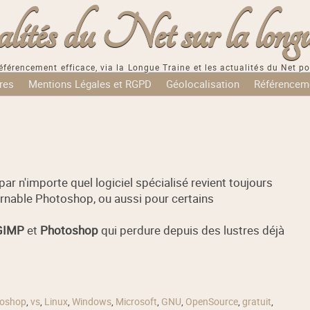
tés du Net sur la longu
éférencement efficace, via la Longue Traine et les actualités du Net po
res
Mentions Légales et RGPD
Géolocalisation
Référencem
par n'importe quel logiciel spécialisé revient toujours
ournable Photoshop, ou aussi pour certains
GIMP
et
Photoshop
qui perdure depuis des lustres déjà
oshop
,
vs
,
Linux
,
Windows
,
Microsoft
,
GNU
,
OpenSource
,
gratuit
,