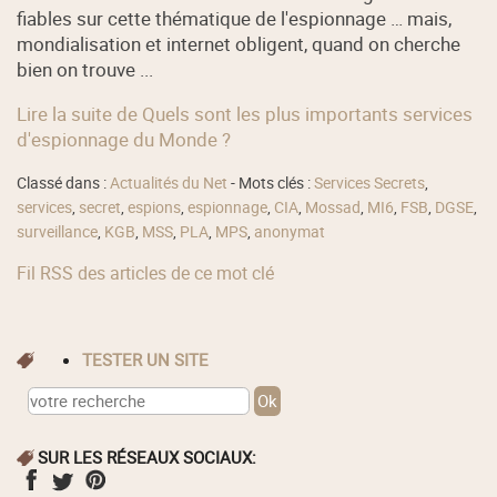
fiables sur cette thématique de l'espionnage … mais,
mondialisation et internet obligent, quand on cherche
bien on trouve ...
Lire la suite de Quels sont les plus importants services
d'espionnage du Monde ?
Classé dans :
Actualités du Net
- Mots clés :
Services Secrets
,
services
,
secret
,
espions
,
espionnage
,
CIA
,
Mossad
,
MI6
,
FSB
,
DGSE
,
surveillance
,
KGB
,
MSS
,
PLA
,
MPS
,
anonymat
Fil RSS des articles de ce mot clé
TESTER UN SITE
SUR LES RÉSEAUX SOCIAUX: