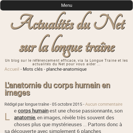
Menu
Actualités du Net
sur la longue traîne
Un blog sur le référencement efficace, via la Longue Traine et les
actualités du Net pour vous aider ...
Accueil
-
Mots clés
-
planche-anatomique
L'anatomie du corps humain en
images
Rédigé par longue traîne -
05 octobre 2015
-
Aucun commentaire
e
corps humain
est une chose passionnante, son
L
anatomie
, en images, révèle très souvent des
choses plus que mystérieuses ... Partons donc à
sa découverte avec simplement 6 planches