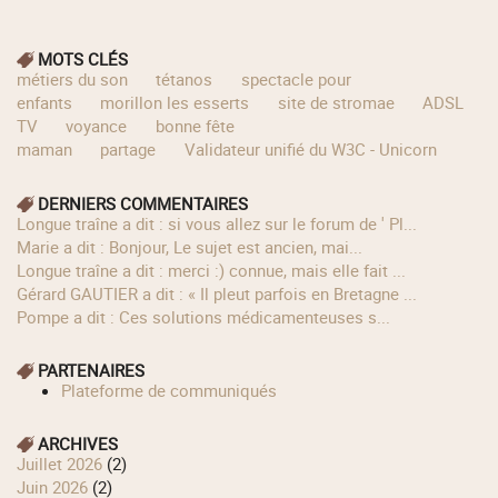
MOTS CLÉS
métiers du son
tétanos
spectacle pour
enfants
morillon les esserts
site de stromae
ADSL
TV
voyance
bonne fête
maman
partage
Validateur unifié du W3C - Unicorn
DERNIERS COMMENTAIRES
longue traîne a dit : si vous allez sur le forum de ' Pl...
Marie a dit : Bonjour, Le sujet est ancien, mai...
longue traîne a dit : merci :) connue, mais elle fait ...
Gérard GAUTIER a dit : « Il pleut parfois en Bretagne ...
Pompe a dit : Ces solutions médicamenteuses s...
PARTENAIRES
Plateforme de communiqués
ARCHIVES
juillet 2026
(2)
juin 2026
(2)