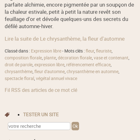
parfaite alchimie, encore pigmentée par un soupçon de
la chaleur estivale, petit à petit la nature revêt son
feuillage d'or et dévoile quelques-uns des secrets du
défilé automne-hiver.
Lire la suite de Le chrysanthème, la fleur d'automne
Classé dans :
Expression libre
- Mots clés :
fleur
,
fleuriste
,
composition florale
,
plante
,
décoration florale
,
vase et contenant
,
droit de parole
,
expression libre
,
référencement efficace
,
chrysanthème
,
fleur d'automne
,
chrysanthème en automne
,
spectacle floral
,
végétal annuel vivace
Fil RSS des articles de ce mot clé
TESTER UN SITE