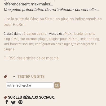
référencement maximales...
Une petite présentation de ma 'sélection' personnelle ...
Lire la suite de Blog ou Site : les plugins indispensables
pour PluXml.
Classé dans :
Création de site
- Mots clés :
PluXml
,
créer un site
,
blog
,
CMS
,
site internet
,
plugin
,
plugins pour PluXml
,
script de blog
,
xml
,
booster son site
,
configuration des plugins
,
télécharger des
plugins
Fil RSS des articles de ce mot clé
TESTER UN SITE
SUR LES RÉSEAUX SOCIAUX: