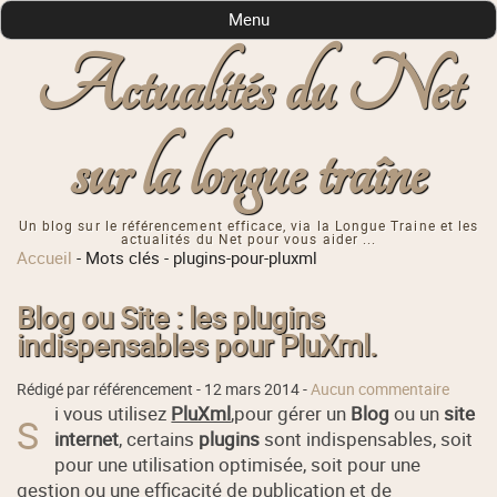
Menu
Actualités du Net
sur la longue traîne
Un blog sur le référencement efficace, via la Longue Traine et les
actualités du Net pour vous aider ...
Accueil
-
Mots clés
-
plugins-pour-pluxml
Blog ou Site : les plugins
indispensables pour PluXml.
Rédigé par référencement -
12 mars 2014
-
Aucun commentaire
i vous utilisez
PluXml
,pour gérer un
Blog
ou un
site
S
internet
, certains
plugins
sont indispensables, soit
pour une utilisation optimisée, soit pour une
gestion ou une efficacité de publication et de