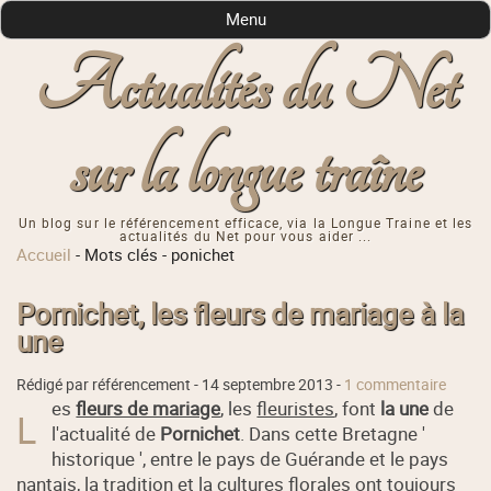
Menu
Actualités du Net
sur la longue traîne
Un blog sur le référencement efficace, via la Longue Traine et les
actualités du Net pour vous aider ...
Accueil
-
Mots clés
-
ponichet
Pornichet, les fleurs de mariage à la
une
Rédigé par référencement -
14 septembre 2013
-
1 commentaire
es
fleurs de mariage
, les
fleuristes
, font
la une
de
L
l'actualité de
Pornichet
. Dans cette Bretagne '
historique ', entre le pays de Guérande et le pays
nantais, la tradition et la cultures florales ont toujours