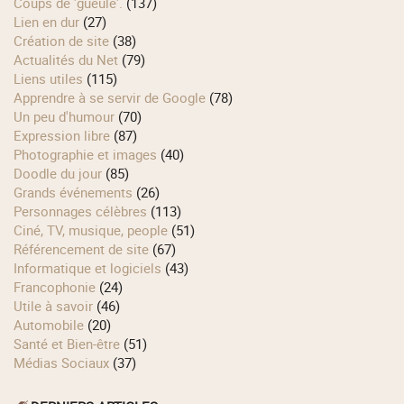
Coups de 'gueule'.
(137)
Lien en dur
(27)
Création de site
(38)
Actualités du Net
(79)
Liens utiles
(115)
Apprendre à se servir de Google
(78)
Un peu d'humour
(70)
Expression libre
(87)
Photographie et images
(40)
Doodle du jour
(85)
Grands événements
(26)
Personnages célèbres
(113)
Ciné, TV, musique, people
(51)
Référencement de site
(67)
Informatique et logiciels
(43)
Francophonie
(24)
Utile à savoir
(46)
Automobile
(20)
Santé et Bien-être
(51)
Médias Sociaux
(37)