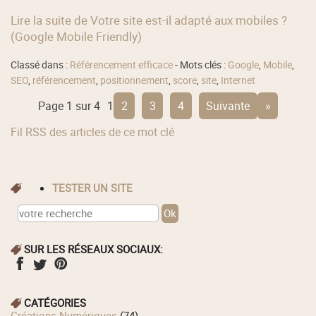
Lire la suite de Votre site est-il adapté aux mobiles ?
(Google Mobile Friendly)
Classé dans :
Référencement efficace
- Mots clés :
Google
,
Mobile
,
SEO
,
référencement
,
positionnement
,
score
,
site
,
Internet
Page 1 sur 4
1
2
3
4
suivante
»
Fil RSS des articles de ce mot clé
TESTER UN SITE
SUR LES RÉSEAUX SOCIAUX:
CATÉGORIES
Créations Numériques
(74)