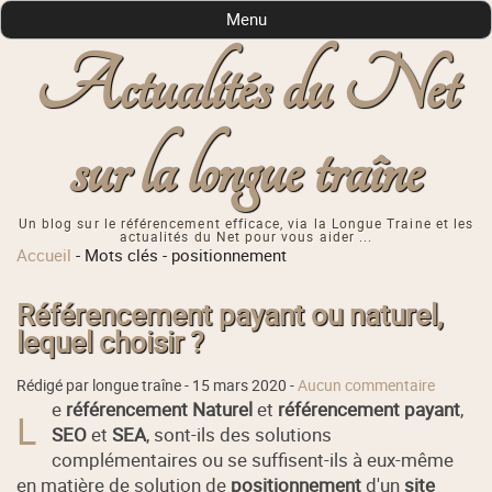
Menu
Actualités du Net
sur la longue traîne
Un blog sur le référencement efficace, via la Longue Traine et les
actualités du Net pour vous aider ...
Accueil
-
Mots clés
-
positionnement
Référencement payant ou naturel,
lequel choisir ?
Rédigé par longue traîne -
15 mars 2020
-
Aucun commentaire
e
référencement Naturel
et
référencement payant
,
L
SEO
et
SEA
, sont-ils des solutions
complémentaires ou se suffisent-ils à eux-même
en matière de solution de
positionnement
d'un
site