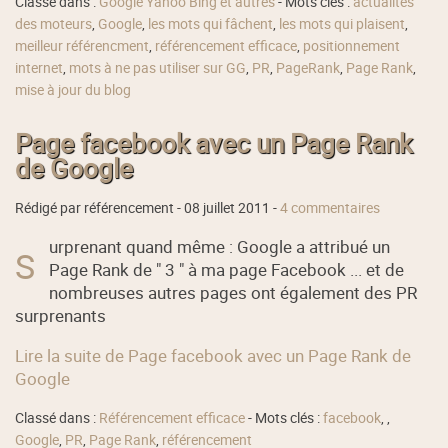
Classé dans :
Google Yahoo Bing et autres
- Mots clés :
actualités
des moteurs
,
Google
,
les mots qui fâchent
,
les mots qui plaisent
,
meilleur référencment
,
référencement efficace
,
positionnement
internet
,
mots à ne pas utiliser sur GG
,
PR
,
PageRank
,
Page Rank
,
mise à jour du blog
Page facebook avec un Page Rank
de Google
Rédigé par référencement -
08 juillet 2011
-
4 commentaires
urprenant quand même : Google a attribué un
S
Page Rank de " 3 " à ma page Facebook ... et de
nombreuses autres pages ont également des PR
surprenants
Lire la suite de Page facebook avec un Page Rank de
Google
Classé dans :
Référencement efficace
- Mots clés :
facebook
,
,
Google
,
PR
,
Page Rank
,
référencement