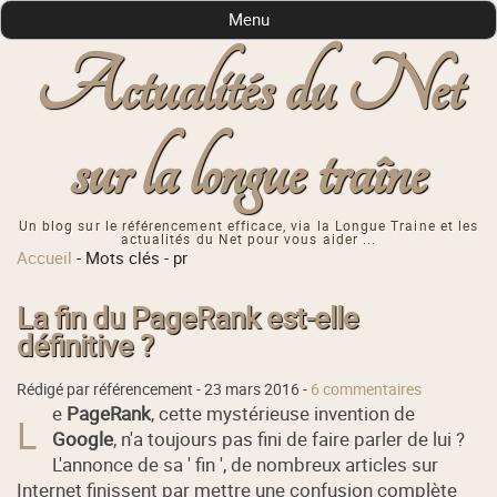
Menu
Actualités du Net
sur la longue traîne
Un blog sur le référencement efficace, via la Longue Traine et les
actualités du Net pour vous aider ...
Accueil
-
Mots clés
-
pr
La fin du PageRank est-elle
définitive ?
Rédigé par référencement -
23 mars 2016
-
6 commentaires
e
PageRank
, cette mystérieuse invention de
L
Google
, n'a toujours pas fini de faire parler de lui ?
L'annonce de sa ' fin ', de nombreux articles sur
Internet finissent par mettre une confusion complète