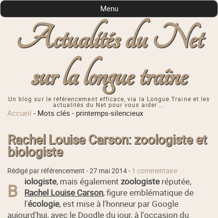
Menu
Actualités du Net
sur la longue traîne
Un blog sur le référencement efficace, via la Longue Traine et les
actualités du Net pour vous aider ...
Accueil
-
Mots clés
-
printemps-silencieux
Rachel Louise Carson: zoologiste et
biologiste
Rédigé par référencement -
27 mai 2014
-
1 commentaire
iologiste
, mais également
zoologiste
réputée,
B
Rachel Louise Carson
, figure emblématique de
l'
écologie
, est mise à l'honneur par Google
aujourd'hui, avec le Doodle du jour, à l'occasion du