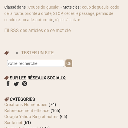
Classé dans :
Coups de 'gueule'.
- Mots clés :
coup de gueule
,
code
de la route
,
priorité à droite
,
STOP
,
cédez le passage
,
permis de
conduire
,
rocade
,
autoroute
,
règles à suivre
Fil RSS des articles de ce mot clé
TESTER UN SITE
SUR LES RÉSEAUX SOCIAUX:
CATÉGORIES
Créations Numériques
(74)
Référencement efficace
(165)
Google Yahoo Bing et autres
(66)
Sur le net
(61)