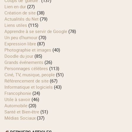
Coups de 'gueule'.
(137)
Lien en dur
(27)
Création de site
(38)
Actualités du Net
(79)
Liens utiles
(115)
Apprendre à se servir de Google
(78)
Un peu d'humour
(70)
Expression libre
(87)
Photographie et images
(40)
Doodle du jour
(85)
Grands événements
(26)
Personnages célèbres
(113)
Ciné, TV, musique, people
(51)
Référencement de site
(67)
Informatique et logiciels
(43)
Francophonie
(24)
Utile à savoir
(46)
Automobile
(20)
Santé et Bien-être
(51)
Médias Sociaux
(37)