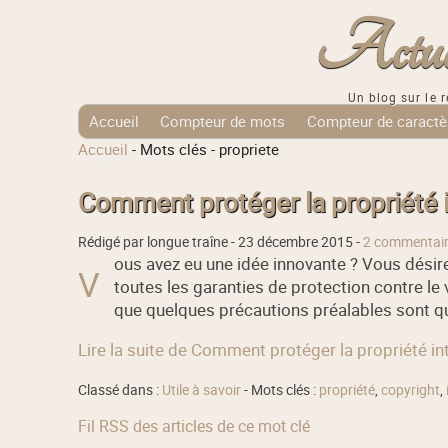
Actuali
Un blog sur le r
Accueil
Compteur de mots
Compteur de caractè
Accueil
-
Mots clés
-
propriete
Tags Cloud
Comment protéger la propriété in
Rédigé par longue traîne -
23 décembre 2015
-
2 commentai
ous avez eu une idée innovante ? Vous désire
V
toutes les garanties de protection contre le
que quelques précautions préalables sont 
Lire la suite de Comment protéger la propriété int
Classé dans :
Utile à savoir
- Mots clés :
propriété
,
copyright
,
Fil RSS des articles de ce mot clé