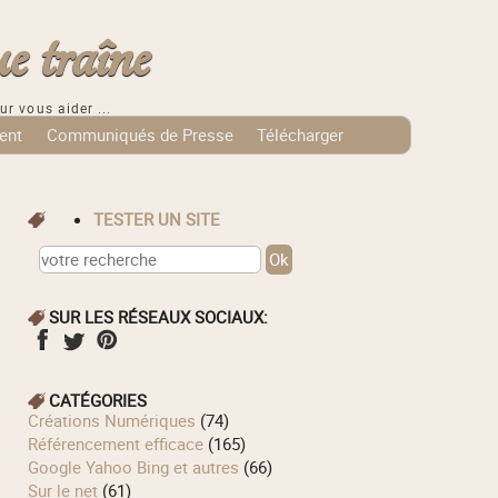
e traîne
ur vous aider ...
ent
Communiqués de Presse
Télécharger
TESTER UN SITE
SUR LES RÉSEAUX SOCIAUX:
CATÉGORIES
Créations Numériques
(74)
Référencement efficace
(165)
Google Yahoo Bing et autres
(66)
Sur le net
(61)