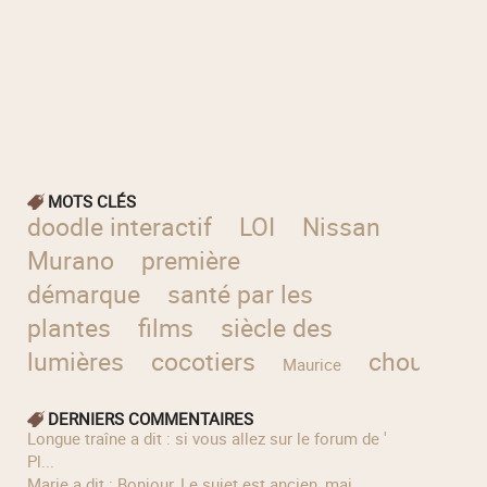
MOTS CLÉS
doodle interactif
LOI
Nissan
Murano
première
démarque
santé par les
plantes
films
siècle des
lumières
cocotiers
chouette
Maurice
DERNIERS COMMENTAIRES
longue traîne a dit : si vous allez sur le forum de '
Pl...
Marie a dit : Bonjour, Le sujet est ancien, mai...