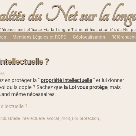
tés du Net sur la longu
éférencement efficace, via la Longue Traine et les actualités du Net po
res
Mentions Légales et RGPD
Géolocalisation
Référencem
tellectuelle ?
res
z en protéger la "
propriété intellectuelle
" et lui donner
 vol ou la copie ? Sachez que
la Loi vous protège
, mais
quand même nécessaires.
ellectuelle ?
industrielle
,
intellectuelle
,
avocat
,
droit
,
Loi
,
protection
,