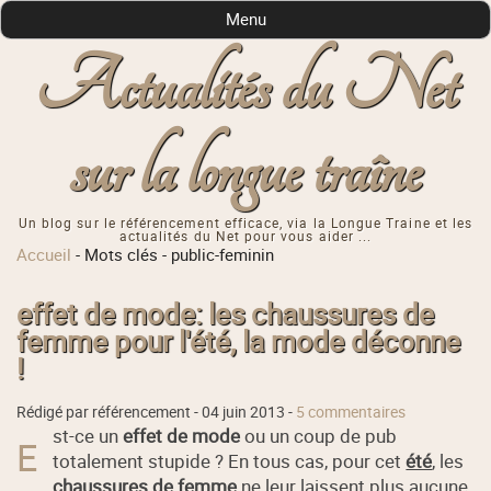
Menu
Actualités du Net
sur la longue traîne
Un blog sur le référencement efficace, via la Longue Traine et les
actualités du Net pour vous aider ...
Accueil
-
Mots clés
-
public-feminin
effet de mode: les chaussures de
femme pour l'été, la mode déconne
!
Rédigé par référencement -
04 juin 2013
-
5 commentaires
st-ce un
effet de mode
ou un coup de pub
E
totalement stupide ? En tous cas, pour cet
été
, les
chaussures de femme
ne leur laissent plus aucune