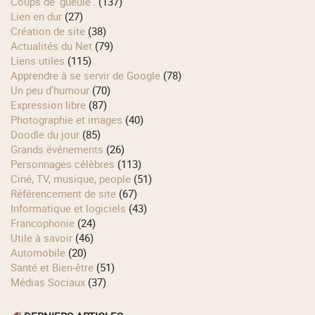
Coups de 'gueule'.
(137)
Lien en dur
(27)
Création de site
(38)
Actualités du Net
(79)
Liens utiles
(115)
Apprendre à se servir de Google
(78)
Un peu d'humour
(70)
Expression libre
(87)
Photographie et images
(40)
Doodle du jour
(85)
Grands événements
(26)
Personnages célèbres
(113)
Ciné, TV, musique, people
(51)
Référencement de site
(67)
Informatique et logiciels
(43)
Francophonie
(24)
Utile à savoir
(46)
Automobile
(20)
Santé et Bien-être
(51)
Médias Sociaux
(37)