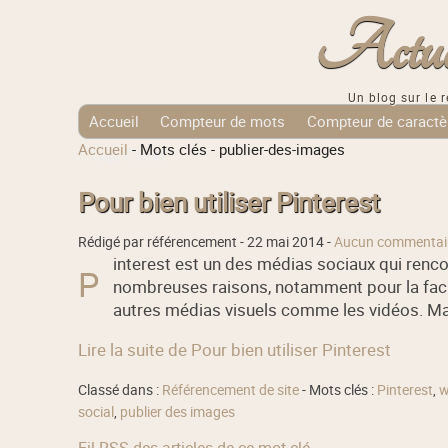
Actuali
Un blog sur le r
Accueil
Compteur de mots
Compteur de caractè
Accueil
-
Mots clés
-
publier-des-images
Tags Cloud
Pour bien utiliser Pinterest
Rédigé par référencement -
22 mai 2014
-
Aucun commentai
interest est un des médias sociaux qui renc
P
nombreuses raisons, notamment pour la facili
autres médias visuels comme les vidéos. Ma
Lire la suite de Pour bien utiliser Pinterest
Classé dans :
Référencement de site
- Mots clés :
Pinterest
,
w
social
,
publier des images