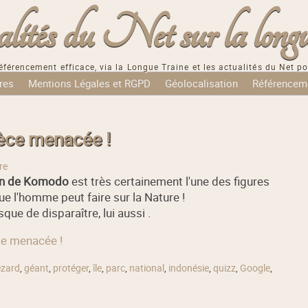
tés du Net sur la longu
éférencement efficace, via la Longue Traine et les actualités du Net po
res
Mentions Légales et RGPD
Géolocalisation
Référencem
èce menacée !
re
n de Komodo
est très certainement l'une des figures
e l'homme peut faire sur la Nature !
que de disparaître, lui aussi .
ce menacée !
ézard
,
géant
,
protéger
,
île
,
parc
,
national
,
indonésie
,
quizz
,
Google
,