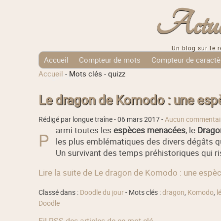
Actuali
Un blog sur le r
Accueil
Compteur de mots
Compteur de caractè
Accueil
-
Mots clés
-
quizz
Tags Cloud
Le dragon de Komodo : une esp
Rédigé par longue traîne -
06 mars 2017
-
Aucun commentai
armi toutes les
espèces menacées
, le
Drago
P
les plus emblématiques des divers dégâts qu
Un survivant des temps préhistoriques qui ris
Lire la suite de Le dragon de Komodo : une espè
Classé dans :
Doodle du jour
- Mots clés :
dragon
,
Komodo
,
l
Doodle