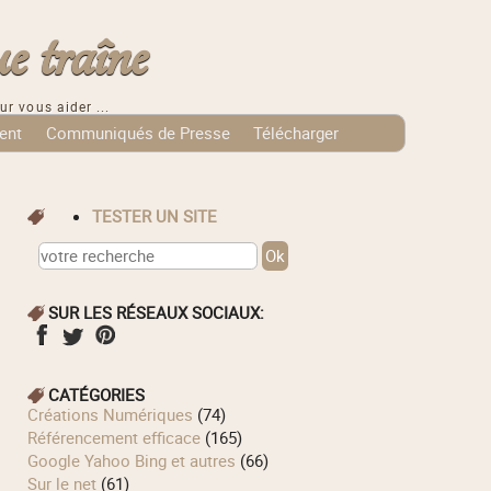
e traîne
ur vous aider ...
ent
Communiqués de Presse
Télécharger
TESTER UN SITE
SUR LES RÉSEAUX SOCIAUX:
CATÉGORIES
Créations Numériques
(74)
Référencement efficace
(165)
Google Yahoo Bing et autres
(66)
Sur le net
(61)