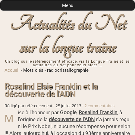
Menu
Actualités du Net
sur la longue traîne
Un blog sur le référencement efficace, via la Longue Traine et les
actualités du Net pour vous aider ...
Accueil
-
Mots clés
-
radiocristallographie
Rosalind Elsie Franklin et la
découverte de l'ADN
Rédigé par référencement -
25 juillet 2013
-
2 commentaires
ise à l'honneur par
Google
,
Rosalind Franklin
, à
M
l'origine de la
découverte de l'ADN
n'a jamais reçu
ni le Prix Nobel, ni aucune récompense pour selon
!!! Alors, aujourd'hui, à l'occasion du 93ème anniversaire