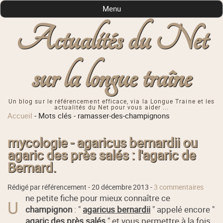
Menu
Actualités du Net
sur la longue traîne
Un blog sur le référencement efficace, via la Longue Traine et les
actualités du Net pour vous aider ...
Accueil
-
Mots clés
-
ramasser-des-champignons
mycologie - agaricus bernardii ou
agaric des près salés : l'agaric de
Bernard.
Rédigé par référencement -
20 décembre 2013
-
3 commentaires
ne petite fiche pour mieux connaître ce
U
champignon
: "
agaricus bernardii
" appelé encore "
agaric des près salés
" et vous permettre à la fois