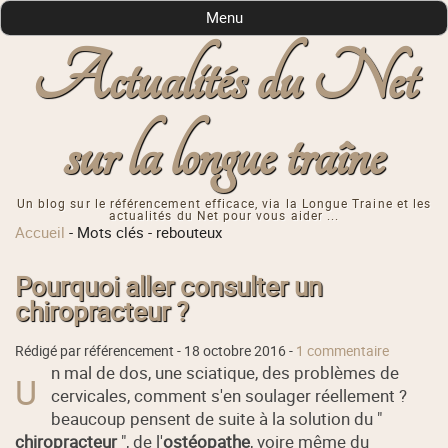
Menu
Actualités du Net
sur la longue traîne
Un blog sur le référencement efficace, via la Longue Traine et les
actualités du Net pour vous aider ...
Accueil
-
Mots clés
-
rebouteux
Pourquoi aller consulter un
chiropracteur ?
Rédigé par référencement -
18 octobre 2016
-
1 commentaire
n mal de dos, une sciatique, des problèmes de
U
cervicales, comment s'en soulager réellement ?
beaucoup pensent de suite à la solution du "
chiropracteur
", de l'
ostéopathe
, voire même du