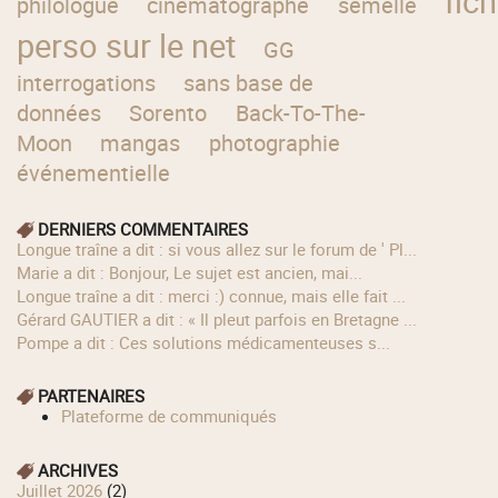
fic
philologue
cinématographe
semelle
perso sur le net
GG
interrogations
sans base de
données
Sorento
Back-To-The-
Moon
mangas
photographie
événementielle
DERNIERS COMMENTAIRES
longue traîne a dit : si vous allez sur le forum de ' Pl...
Marie a dit : Bonjour, Le sujet est ancien, mai...
longue traîne a dit : merci :) connue, mais elle fait ...
Gérard GAUTIER a dit : « Il pleut parfois en Bretagne ...
Pompe a dit : Ces solutions médicamenteuses s...
PARTENAIRES
Plateforme de communiqués
ARCHIVES
juillet 2026
(2)