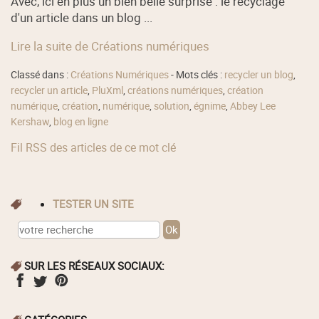
Avec, ici en plus un bien belle surprise : le recyclage
d'un article dans un blog ...
Lire la suite de Créations numériques
Classé dans :
Créations Numériques
- Mots clés :
recycler un blog
,
recycler un article
,
PluXml
,
créations numériques
,
création
numérique
,
création
,
numérique
,
solution
,
égnime
,
Abbey Lee
Kershaw
,
blog en ligne
Fil RSS des articles de ce mot clé
TESTER UN SITE
SUR LES RÉSEAUX SOCIAUX: