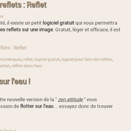
reflets : Reflet
re
é, il existe un petit
logiciel gratuit
qui vous permettra
es reflets sur une image
. Gratuit, léger et efficace, il est
flets : Reflet
 numériques
,
reflet
,
logiciel gratuit
,
logiciel pour faire des reflets
,
mation
,
reflets dans l'eau
ur l'eau !
ette nouvelle version de la "
zen attitude
" vous
ression de
flotter sur l'eau
... essayez donc de trouver
 l'eau !