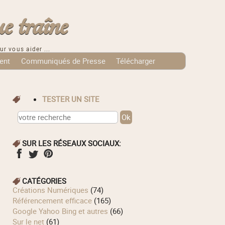
e traîne
ur vous aider ...
ent
Communiqués de Presse
Télécharger
TESTER UN SITE
SUR LES RÉSEAUX SOCIAUX:
CATÉGORIES
Créations Numériques
(74)
Référencement efficace
(165)
Google Yahoo Bing et autres
(66)
Sur le net
(61)