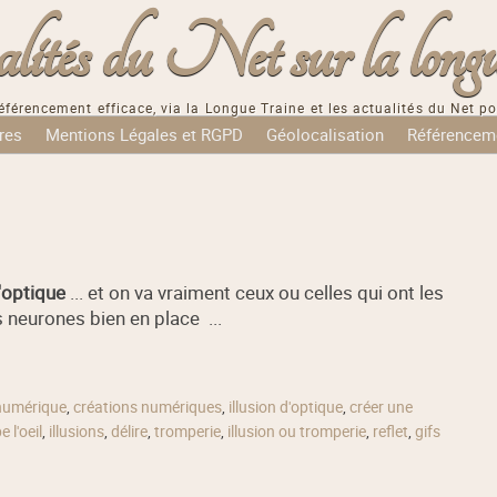
tés du Net sur la longu
éférencement efficace, via la Longue Traine et les actualités du Net po
res
Mentions Légales et RGPD
Géolocalisation
Référencem
d'optique
... et on va vraiment ceux ou celles qui ont les
 neurones bien en place ...
numérique
,
créations numériques
,
illusion d'optique
,
créer une
 l'oeil
,
illusions
,
délire
,
tromperie
,
illusion ou tromperie
,
reflet
,
gifs