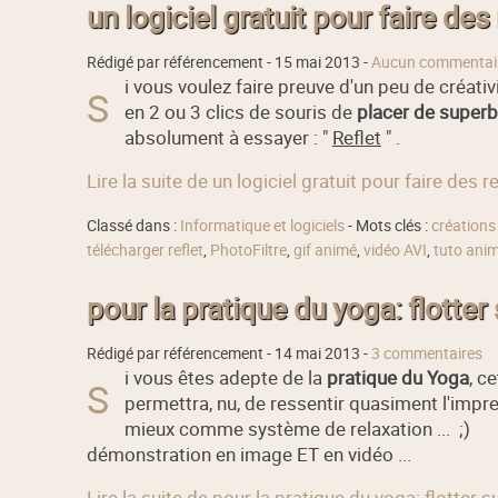
un logiciel gratuit pour faire des 
Rédigé par référencement -
15 mai 2013
-
Aucun commentai
i vous voulez faire preuve d'un peu de créativit
S
en 2 ou 3 clics de souris de
placer de superb
absolument à essayer : "
Reflet
" .
Lire la suite de un logiciel gratuit pour faire des re
Classé dans :
Informatique et logiciels
- Mots clés :
créations
télécharger reflet
,
PhotoFiltre
,
gif animé
,
vidéo AVI
,
tuto ani
pour la pratique du yoga: flotter s
Rédigé par référencement -
14 mai 2013
-
3 commentaires
i vous êtes adepte de la
pratique du Yoga
, c
S
permettra, nu, de ressentir quasiment l'imp
mieux comme système de relaxation ... ;)
démonstration en image ET en vidéo ...
Lire la suite de pour la pratique du yoga: flotter sur