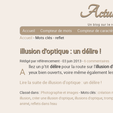
Actuali
Un blog sur le r
Accueil
Compteur de mots
Compteur de caractè
Accueil
-
Mots clés
-
reflet
Tags Cloud
illusion d'optique : un délire !
Rédigé par référencement -
03 juin 2013
-
6 commentaires
llez un p'tit
délire
pour la route sur l'
illusion 
A
yeux bien ouverts, voire même également les
Lire la suite de illusion d'optique : un délire !
Classé dans :
Photographie et images
- Mots clés :
création 
illusion
,
créer une illusion d'optique
,
illusions d'optique
,
trompe
animé
,
reflets dans l'eau