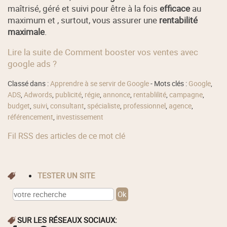
maîtrisé, géré et suivi pour être à la fois
efficace
au
maximum et , surtout, vous assurer une
rentabilité
maximale
.
Lire la suite de Comment booster vos ventes avec
google ads ?
Classé dans :
Apprendre à se servir de Google
- Mots clés :
Google
,
ADS
,
Adwords
,
publicité
,
régie
,
annonce
,
rentablilité
,
campagne
,
budget
,
suivi
,
consultant
,
spécialiste
,
professionnel
,
agence
,
référencement
,
investissement
Fil RSS des articles de ce mot clé
TESTER UN SITE
SUR LES RÉSEAUX SOCIAUX: