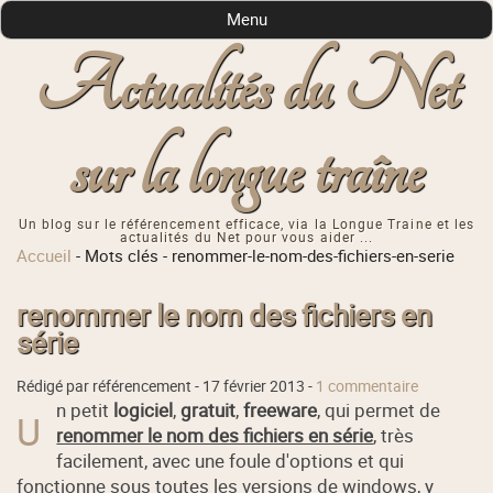
Menu
Actualités du Net
sur la longue traîne
Un blog sur le référencement efficace, via la Longue Traine et les
actualités du Net pour vous aider ...
Accueil
-
Mots clés
-
renommer-le-nom-des-fichiers-en-serie
renommer le nom des fichiers en
série
Rédigé par référencement -
17 février 2013
-
1 commentaire
n petit
logiciel
,
gratuit
,
freeware
, qui permet de
U
renommer le nom des fichiers en série
, très
facilement, avec une foule d'options et qui
fonctionne sous toutes les versions de windows
, y