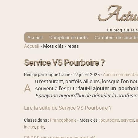
Actuali
Un blog sur le r
Accueil
Compteur de mots
Compteur de caractè
Accueil
-
Mots clés
-
repas
Tags Cloud
Service VS Pourboire ?
Rédigé par longue traîne -
27 juillet 2025
-
Aucun commentai
u restaurant, parfois ailleurs, lorsque l'on n
A
souvent à l'esprit :
faut-il ajouter un pourboi
Essayons aujourd'hui de démêler la confusion e
Lire la suite de Service VS Pourboire ?
Classé dans :
Francophonie
- Mots clés :
pourboire
,
service
,
a
inclus
,
prix
,