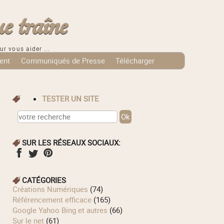
e traîne
ur vous aider ...
ent
Communiqués de Presse
Télécharger
TESTER UN SITE
SUR LES RÉSEAUX SOCIAUX:
CATÉGORIES
Créations Numériques
(74)
Référencement efficace
(165)
Google Yahoo Bing et autres
(66)
Sur le net
(61)