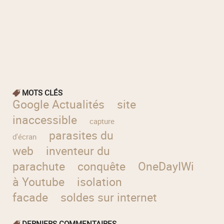
MOTS CLÉS
Google Actualités
site
inaccessible
capture
parasites du
d'écran
web
inventeur du
parachute
conquête
OneDayIWill
al
à Youtube
isolation
facade
soldes sur internet
DERNIERS COMMENTAIRES