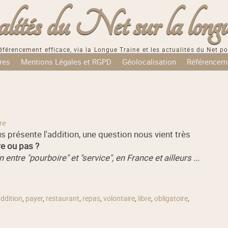
tés du Net sur la longu
éférencement efficace, via la Longue Traine et les actualités du Net po
res
Mentions Légales et RGPD
Géolocalisation
Référencem
re
ous présente l'addition, une question nous vient très
re ou pas ?
ntre "pourboire" et "service", en France et ailleurs ...
ddition
,
payer
,
restaurant
,
repas
,
volontaire
,
libre
,
obligatoire
,