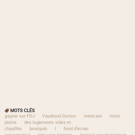
MOTS CLÉS
gagner sur FDJ
Vaudreuil-Dorion
mexicain
mots
pleins
des logements vides et
chauffés
boutipub
l
fond d'écran
personnalisé
tatouage homme
logiciel enregistrement