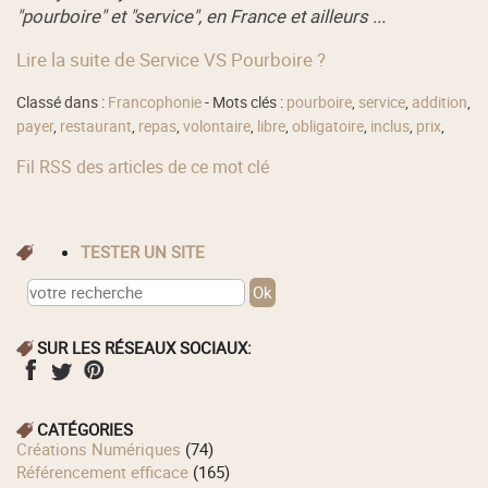
"pourboire" et "service", en France et ailleurs ...
Lire la suite de Service VS Pourboire ?
Classé dans :
Francophonie
- Mots clés :
pourboire
,
service
,
addition
,
payer
,
restaurant
,
repas
,
volontaire
,
libre
,
obligatoire
,
inclus
,
prix
,
Fil RSS des articles de ce mot clé
TESTER UN SITE
SUR LES RÉSEAUX SOCIAUX:
CATÉGORIES
Créations Numériques
(74)
Référencement efficace
(165)