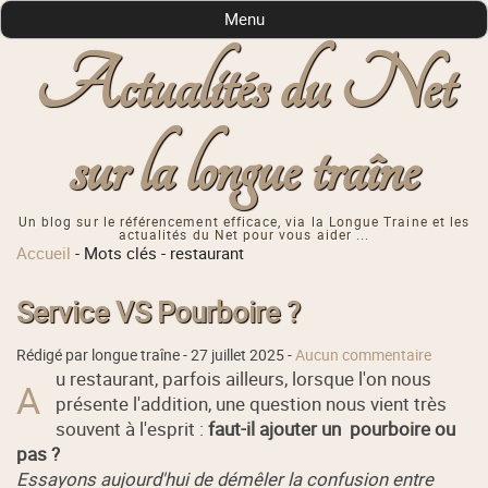
Menu
Actualités du Net
sur la longue traîne
Un blog sur le référencement efficace, via la Longue Traine et les
actualités du Net pour vous aider ...
Accueil
-
Mots clés
-
restaurant
Service VS Pourboire ?
Rédigé par longue traîne -
27 juillet 2025
-
Aucun commentaire
u restaurant, parfois ailleurs, lorsque l'on nous
A
présente l'addition, une question nous vient très
souvent à l'esprit :
faut-il ajouter un pourboire ou
pas ?
Essayons aujourd'hui de démêler la confusion entre