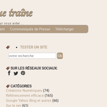
e traîne
ur vous aider ...
ent
Communiqués de Presse
Télécharger
TESTER UN SITE
SUR LES RÉSEAUX SOCIAUX:
CATÉGORIES
Créations Numériques
(74)
Référencement efficace
(165)
Google Yahoo Bing et autres
(66)
Sur le net
(61)