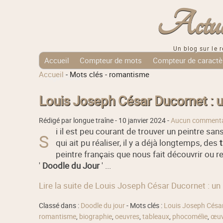
Actuali
Un blog sur le r
Accueil
Compteur de mots
Compteur de caractè
Accueil
-
Mots clés
-
romantisme
Tags Cloud
Louis Joseph César Ducornet : u
Rédigé par longue traîne -
10 janvier 2024
-
Aucun commenta
i il est peu courant de trouver un peintre sans
S
qui ait pu réaliser, il y a déjà longtemps, des
peintre français que nous fait découvrir ou 
'
Doodle du Jour
' ...
Lire la suite de Louis Joseph César Ducornet : un
Classé dans :
Doodle du jour
- Mots clés :
Louis Joseph Césa
romantisme
,
biographie
,
oeuvres
,
tableaux
,
phocomélie
,
œuv