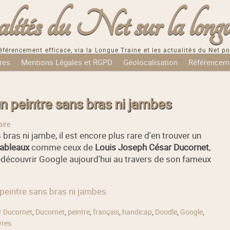
tés du Net sur la longu
éférencement efficace, via la Longue Traine et les actualités du Net po
res
Mentions Légales et RGPD
Géolocalisation
Référencem
n peintre sans bras ni jambes
ire
 bras ni jambe, il est encore plus rare d'en trouver un
tableaux
comme ceux de
Louis Joseph César Ducornet
,
redécouvrir Google aujourd'hui au travers de son fameux
 peintre sans bras ni jambes
r Ducornet
,
Ducornet
,
peintre
,
français
,
handicap
,
Doodle
,
Google
,
res