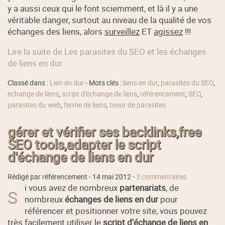
y a aussi ceux qui le font sciemment, et là il y a une
véritable danger, surtout au niveau de la qualité de vos
échanges des liens, alors
surveillez
ET
agissez
!!!
Lire la suite de Les parasites du SEO et les échanges
de liens en dur
Classé dans :
Lien en dur
- Mots clés :
liens en dur
,
parasites du SEO
,
échange de liens
,
script d'échange de liens
,
référencement
,
SEO
,
parasites du web
,
ferme de liens
,
tueur de parasites
gérer et vérifier ses backlinks,free
SEO tools,adapter le script
d'échange de liens en dur
Rédigé par référencement -
14 mai 2012
-
3 commentaires
i vous avez de nombreux
partenariats
, de
S
nombreux
échanges de liens en dur
pour
référencer et positionner votre site, vous pouvez
très facilement utiliser le
script d'échange de liens en