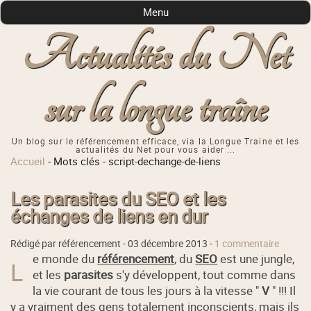
Menu
Actualités du Net
sur la longue traîne
Un blog sur le référencement efficace, via la Longue Traine et les
actualités du Net pour vous aider ...
Accueil
-
Mots clés
-
script-dechange-de-liens
Les parasites du SEO et les
échanges de liens en dur
Rédigé par référencement -
03 décembre 2013
-
1 commentaire
e monde du
référencement
, du
SEO
est une jungle,
L
et les
parasites
s'y développent, tout comme dans
la vie courant de tous les jours à la vitesse "
V
" !!! Il
y a vraiment des gens totalement inconscients, mais ils