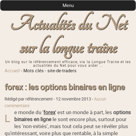
Menu
Actualités du Net
sur la longue traîne
Un blog sur le référencement efficace, via la Longue Traine et les
actualités du Net pour vous aider ...
Accueil
-
Mots clés
-
site-de-traders
forex : les options binaires en ligne
Rédigé par référencement -
12 novembre 2013
-
Aucun
commentaire
e monde du '
forex
' est un monde à part, les
options
L
binaires en ligne
le sont encore plus, surtout pour
les 'non-initiés', mais tout cela peut se révéler plus
qu'intéressant, voire plus que rentable, à la simple