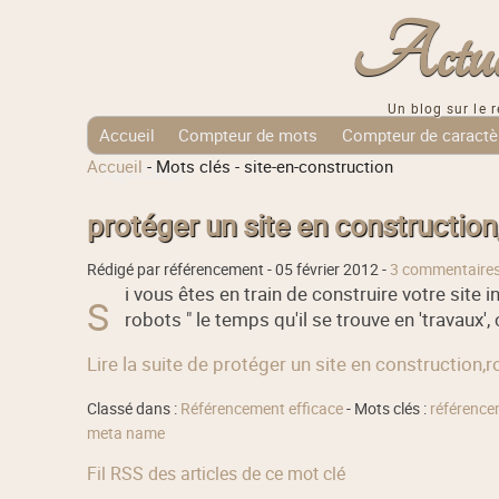
Actuali
Un blog sur le r
Accueil
Compteur de mots
Compteur de caractè
Accueil
-
Mots clés
-
site-en-construction
Tags Cloud
protéger un site en construction
Rédigé par référencement -
05 février 2012
-
3 commentaire
i vous êtes en train de construire votre site 
S
robots " le temps qu'il se trouve en 'travaux',
Lire la suite de protéger un site en construction,
Classé dans :
Référencement efficace
- Mots clés :
référence
meta name
Fil RSS des articles de ce mot clé