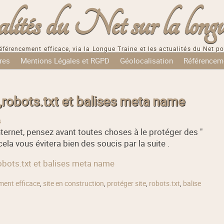
tés du Net sur la longu
éférencement efficace, via la Longue Traine et les actualités du Net po
res
Mentions Légales et RGPD
Géolocalisation
Référencem
,robots.txt et balises meta name
s
internet, pensez avant toutes choses à le protéger des "
 cela vous évitera bien des soucis par la suite .
robots.txt et balises meta name
ment efficace
,
site en construction
,
protéger site
,
robots.txt
,
balise