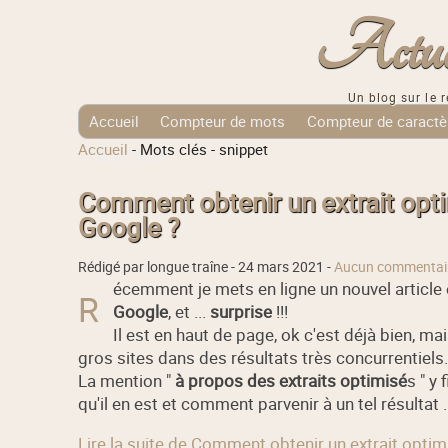
Actuali
Un blog sur le r
Accueil
Compteur de mots
Compteur de caractè
Accueil
-
Mots clés
-
snippet
Tags Cloud
Comment obtenir un extrait opt
Google ?
Rédigé par longue traîne -
24 mars 2021
-
Aucun commentai
écemment je mets en ligne un nouvel article 
R
Google
, et ...
surprise
!!!
Il est en haut de page, ok c'est déjà bien, 
gros sites dans des résultats très concurrentiels.
La mention "
à propos des extraits optimisé
s " y
qu'il en est et comment parvenir à un tel résultat ..
Lire la suite de Comment obtenir un extrait opti