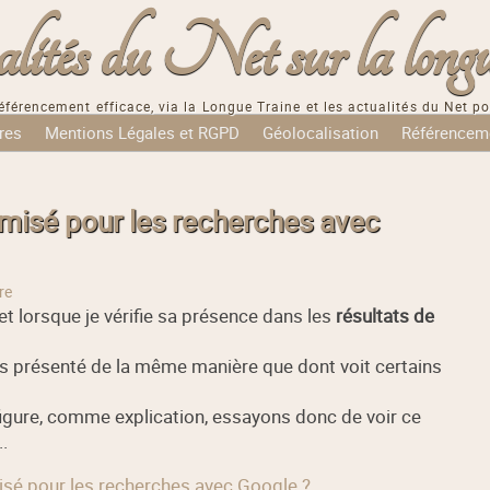
tés du Net sur la longu
éférencement efficace, via la Longue Traine et les actualités du Net po
res
Mentions Légales et RGPD
Géolocalisation
Référencem
imisé pour les recherches avec
re
et lorsque je vérifie sa présence dans les
résultats de
mais présenté de la même manière que dont voit certains
 figure, comme explication, essayons donc de voir ce
.
misé pour les recherches avec Google ?