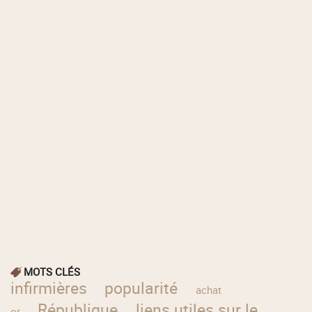
MOTS CLÉS
infirmières
popularité
achat
République
liens utiles sur le
or