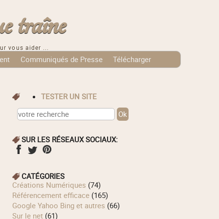
e traîne
ur vous aider ...
ent
Communiqués de Presse
Télécharger
TESTER UN SITE
SUR LES RÉSEAUX SOCIAUX:
CATÉGORIES
Créations Numériques
(74)
Référencement efficace
(165)
Google Yahoo Bing et autres
(66)
Sur le net
(61)