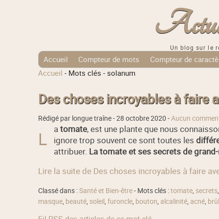
Actuali
Un blog sur le r
Accueil
Compteur de mots
Compteur de caractè
Accueil
-
Mots clés
-
solanum
Tags Cloud
Des choses incroyables à faire 
Rédigé par longue traîne -
28 octobre 2020
-
Aucun comment
a
tomate
, est une plante que nous connaisso
L
ignore trop souvent ce sont toutes les
différ
attribuer.
La tomate et ses secrets de grand
Lire la suite de Des choses incroyables à faire a
Classé dans :
Santé et Bien-être
- Mots clés :
tomate
,
secrets
masque
,
beauté
,
soleil
,
furoncle
,
bouton
,
alcalinité
,
acné
,
brû