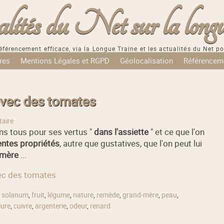
tés du Net sur la longu
éférencement efficace, via la Longue Traine et les actualités du Net po
res
Mentions Légales et RGPD
Géolocalisation
Référencem
avec des tomates
aire
ns tous pour ses vertus "
dans l'assiette
" et ce que l'on
entes propriétés
, autre que gustatives, que l'on peut lui
-mère
...
vec des tomates
,
solanum
,
fruit
,
légume
,
nature
,
remède
,
grand-mère
,
peau
,
lure
,
cuivre
,
argenterie
,
odeur
,
renard