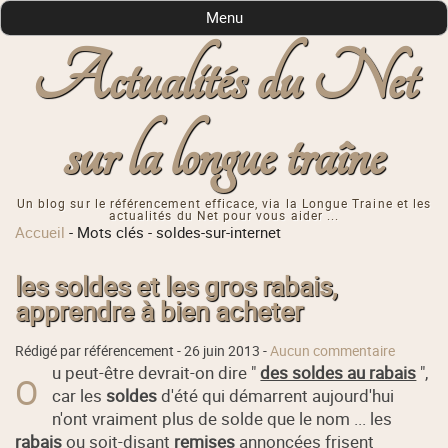
Menu
Actualités du Net
sur la longue traîne
Un blog sur le référencement efficace, via la Longue Traine et les
actualités du Net pour vous aider ...
Accueil
-
Mots clés
-
soldes-sur-internet
les soldes et les gros rabais,
apprendre à bien acheter
Rédigé par référencement -
26 juin 2013
-
Aucun commentaire
u peut-être devrait-on dire "
des soldes au rabais
",
O
car les
soldes
d'été qui démarrent aujourd'hui
n'ont vraiment plus de solde que le nom ... les
rabais
ou soit-disant
remises
annoncées frisent