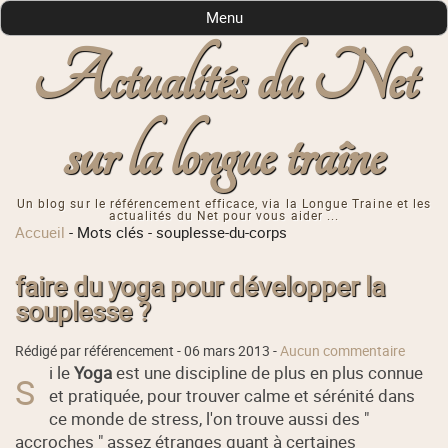
Menu
Actualités du Net
sur la longue traîne
Un blog sur le référencement efficace, via la Longue Traine et les
actualités du Net pour vous aider ...
Accueil
-
Mots clés
-
souplesse-du-corps
faire du yoga pour développer la
souplesse ?
Rédigé par référencement -
06 mars 2013
-
Aucun commentaire
i le
Yoga
est une discipline de plus en plus connue
S
et pratiquée, pour trouver calme et sérénité dans
ce monde de stress, l'on trouve aussi des "
accroches
" assez étranges quant à certaines