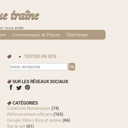
e traîne
ur vous aider ...
ent
Communiqués de Presse
Télécharger
TESTER UN SITE
SUR LES RÉSEAUX SOCIAUX:
CATÉGORIES
Créations Numériques
(74)
Référencement efficace
(165)
Google Yahoo Bing et autres
(66)
Sur le net
(61)