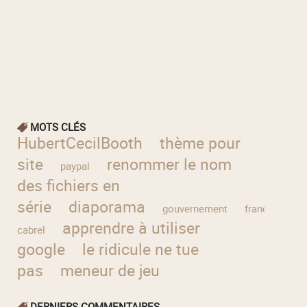
MOTS CLÉS
HubertCecilBooth
thème pour
site
renommer le nom
paypal
des fichiers en
série
diaporama
gouvernement
francis
apprendre à utiliser
cabrel
google
le ridicule ne tue
pas
meneur de jeu
DERNIERS COMMENTAIRES