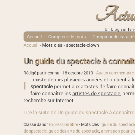
Actuali
Un blog sur le r
Accueil
Compteur de mots
Compteur de caractè
Accueil
-
Mots clés
-
spectacle-clown
Tags Cloud
Un guide du spectacle à connaît
Rédigé par inconnu -
18 octobre 2013
-
Aucun commentaire
l existe depuis plusieurs années et on tient à 
I
spectacle
permet aux artistes de faire connaît
faire connaître les
artistes de spectacle
, perm
recherche sur Internet
Lire la suite de Un guide du spectacle à connaître
Classé dans :
Expression libre
- Mots clés :
guide du spectacl
de spectacle
,
guide des arts du spectacle
,
animation pour en