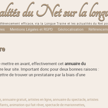
tés du Net sur la longu
éférencement efficace, via la Longue Traine et les actualités du Net po
res
Mentions Légales et RGPD
Géolocalisation
Référencem
re
le mettre en avant, effectivement cet
annuaire du
re leur site. Important donc pour deux bonnes raisons :
ettre de trouver un prestataire par la biais d'une
e
,
annuaire gratuit
,
artistes en ligne
,
annuaire du spectacle
,
artistes
fants
,
animation qui fait rêver
,
spectacle de marionnettes
,